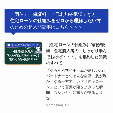
「団信」「保証料」「元利均等返済」など、
住宅ローンの仕組みをゼロから理解したい
方
のための超入門記事はこちら＞＞＞
【住宅ローンの仕組み】9割が後
はじめての住宅購入ガイド
悔…住宅購入者の「しっかり学ん
でおけば・・・」を集約した知識
のすべて
「そろそろマイホームが欲しいね」
パートナーとのそんな会話に胸が温
かくなる一方で、いざ「住宅ロー
ン」という言葉が頭をよぎった瞬
間、ズシンと心に重りが乗るよう
な…
2025年10月11日