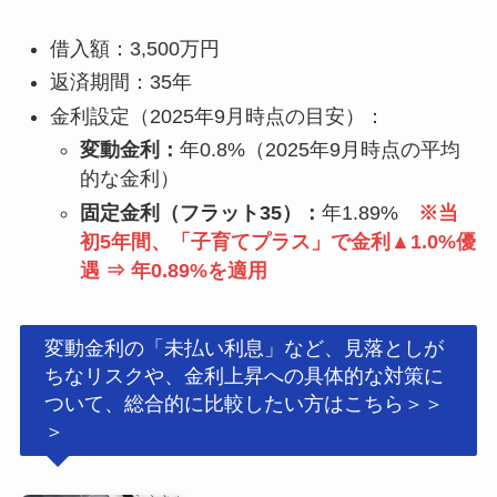
借入額：3,500万円
返済期間：35年
金利設定（2025年9月時点の目安）：
変動金利：
年0.8%（2025年9月時点の平均
的な金利）
固定金利（フラット35）：
年1.89%
※当
初5年間、「子育てプラス」で金利▲1.0%優
遇 ⇒ 年0.89%を適用
変動金利の「未払い利息」など、見落としが
ちなリスクや、金利上昇への具体的な対策に
ついて、総合的に比較したい方はこちら＞＞
＞