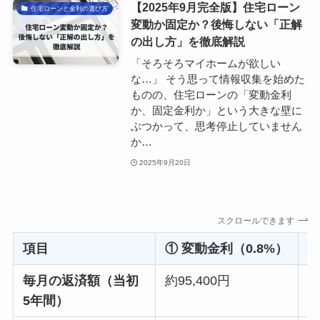
【2025年9月完全版】住宅ローン
住宅ローンと金利の選び方
変動か固定か？後悔しない「正解
の出し方」を徹底解説
「そろそろマイホームが欲しい
な…」 そう思って情報収集を始めた
ものの、住宅ローンの「変動金利
か、固定金利か」という大きな壁に
ぶつかって、思考停止していません
か…
2025年9月20日
スクロールできます
項目
① 変動金利（0.8%）
②
毎月の返済額（当初
約95,400円
約
5年間）