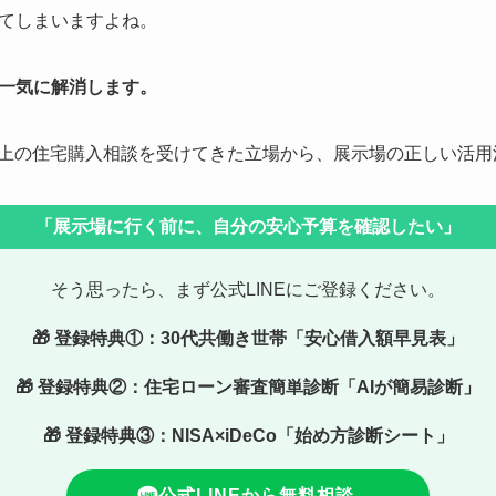
てしまいますよね。
一気に解消します。
0組以上の住宅購入相談を受けてきた立場から、展示場の正しい活
「展示場に行く前に、自分の安心予算を確認したい」
そう思ったら、まず公式LINEにご登録ください。
🎁
登録特典①：30代共働き世帯「安心借入額早見表」
🎁 登録特典②：住宅ローン審査簡単診断「AIが簡易診断」
🎁 登録特典③：
NISA×iDeCo「始め方診断シート」
公式LINEから無料相談