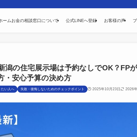
ホームお金の相談窓口について
公式LINEへ登録
お客様の声
ブ
版】新潟の住宅展示場は予約なしでOK？FP
方・安心予算の決め方
2025年10月23日
2026
きたい人へ
失敗・後悔しないためのチェックポイント