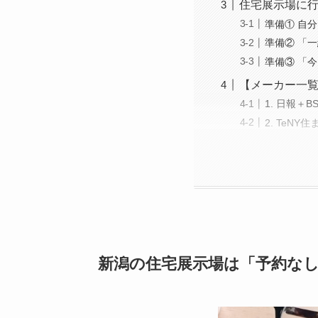
住宅展示場に行
準備① 自
準備② 「
準備③ 「
【メーカー一
1. 日報＋
2. TeN
新潟の住宅展示場は「予約な