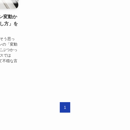
ーン変動か
し方」を
 そう思っ
ンの「変動
にぶつかっ
ースでは
て不穏な言
1