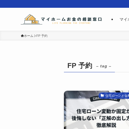
マイ
ホーム
FP 予約
FP 予約
– tag –
住宅ローンと金